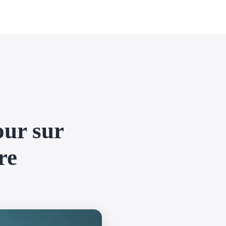
our sur
re