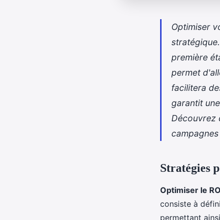
Optimiser v
stratégique
première ét
permet d'al
facilitera 
garantit un
Découvrez d
campagnes p
Stratégies p
Optimiser le RO
consiste à défin
permettant ains