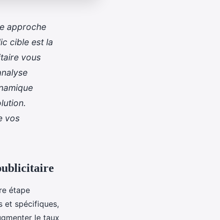
une approche
 cible est la
taire vous
analyse
ynamique
lution.
e vos
ublicitaire
re étape
s et spécifiques,
ugmenter le taux