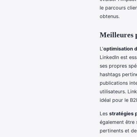
le parcours clie
obtenus.
Meilleures 
L'
optimisation 
LinkedIn est es
ses propres spéc
hashtags pertin
publications int
utilisateurs. Lin
idéal pour le B2
Les
stratégies 
également être 
pertinents et d