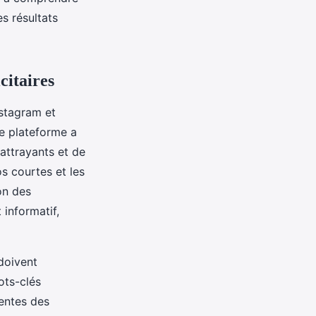
es résultats
citaires
stagram et
ue plateforme a
 attrayants et de
s courtes et les
on des
 informatif,
oivent
ots-clés
entes des