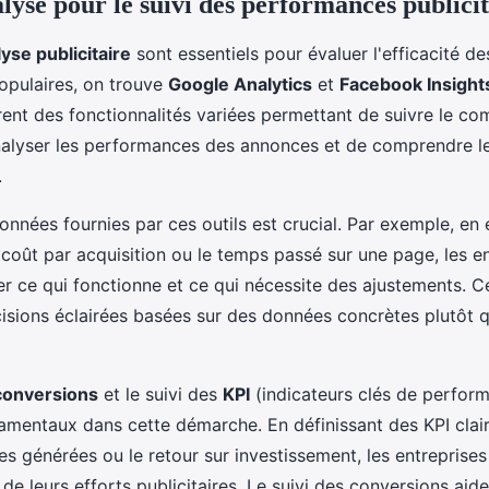
lyse pour le suivi des performances publicit
lyse publicitaire
sont essentiels pour évaluer l'efficacité 
populaires, on trouve
Google Analytics
et
Facebook Insight
rent des fonctionnalités variées permettant de suivre le c
'analyser les performances des annonces et de comprendre le
.
données fournies par ces outils est crucial. Par exemple, en
e coût par acquisition ou le temps passé sur une page, les e
er ce qui fonctionne et ce qui nécessite des ajustements. 
isions éclairées basées sur des données concrètes plutôt 
conversions
et le suivi des
KPI
(indicateurs clés de perfor
mentaux dans cette démarche. En définissant des KPI clai
s générées ou le retour sur investissement, les entreprise
 de leurs efforts publicitaires. Le suivi des conversions ai