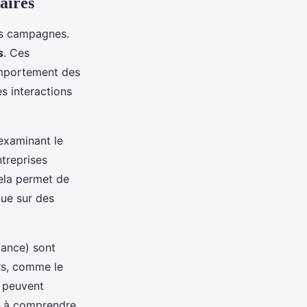
aires
des campagnes.
s
. Ces
omportement des
s interactions
 examinant le
ntreprises
Cela permet de
que sur des
mance) sont
rs, comme le
s peuvent
de à comprendre