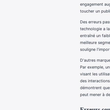
engagement aug
toucher un publi
Des erreurs pas
technologie a l
entraîné un faib
meilleure segmen
souligne l'impor
D'autres marque
Par exemple, un
visant les utili
des interaction
démontrent que l
peut mener à de
Erreurs cou