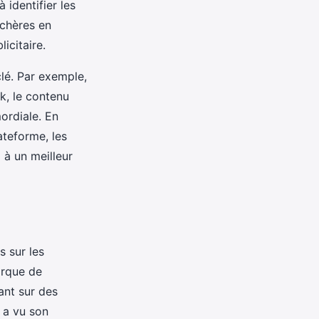
à identifier les
nchères en
icitaire.
lé. Par exemple,
ok, le contenu
mordiale. En
ateforme, les
i à un meilleur
s sur les
arque de
ant sur des
 a vu son