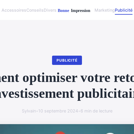
Accessoires
Conseils
Divers
Marketing
Publicité
PUBLICITÉ
t optimiser votre ret
nvestissement publicitai
Sylvain
•
10 septembre 2024
•
6 min de lecture